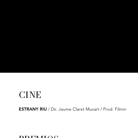
CINE
ESTRANY RIU
/ Dir. Jaume Claret Muxart / Prod. Filmin