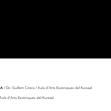
MA
/ Dir. Guillem Cirera / Aula d’Arts Escèniques del Kursaal
/ Aula d’Arts Escèniques del Kursaal